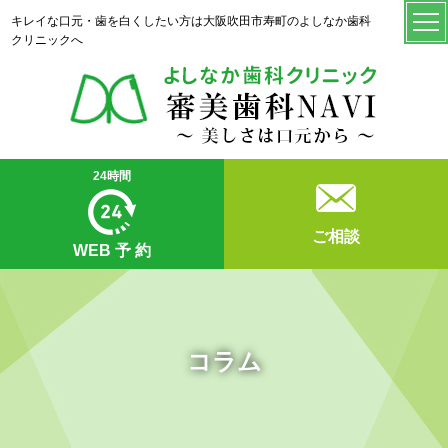
キレイな口元・歯を白くしたい方は大阪吹田市寿町のよしなか歯科
クリニックへ
24時間
ご相談
WEB
予 約
コラム