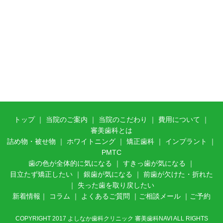
トップ
｜
当院のご案内
｜ 当
院のこだわり
｜
費用について
｜
審美歯科とは
詰め物・被せ物
｜
ホワイトニング
｜
矯正歯科
｜
インプラント
｜
PMTC
歯の色が全体的に気になる
｜
すきっ歯が気になる
｜
目立たず矯正したい
｜
銀歯が気になる
｜
前歯が欠けた・折れた
｜
失った歯を取り戻したい
新着情報
｜
コラム
｜
よくあるご質問
｜
ご相談メール
｜
ご予約
COPYRIGHT 2017 よしなか歯科クリニック 審美歯科NAVI ALL RIGHTS