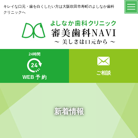
キレイな口元・歯を白くしたい方は大阪吹田市寿町のよしなか歯科
クリニックへ
24時間
ご相談
WEB
予 約
新着情報