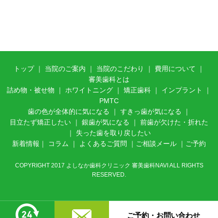
トップ
｜
当院のご案内
｜ 当
院のこだわり
｜
費用について
｜
審美歯科とは
詰め物・被せ物
｜
ホワイトニング
｜
矯正歯科
｜
インプラント
｜
PMTC
歯の色が全体的に気になる
｜
すきっ歯が気になる
｜
目立たず矯正したい
｜
銀歯が気になる
｜
前歯が欠けた・折れた
｜
失った歯を取り戻したい
新着情報
｜
コラム
｜
よくあるご質問
｜
ご相談メール
｜
ご予約
COPYRIGHT 2017 よしなか歯科クリニック 審美歯科NAVI ALL RIGHTS
RESERVED.
ご予約・お問い合わせ