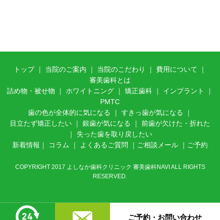
トップ
｜
当院のご案内
｜ 当
院のこだわり
｜
費用について
｜
審美歯科とは
詰め物・被せ物
｜
ホワイトニング
｜
矯正歯科
｜
インプラント
｜
PMTC
歯の色が全体的に気になる
｜
すきっ歯が気になる
｜
目立たず矯正したい
｜
銀歯が気になる
｜
前歯が欠けた・折れた
｜
失った歯を取り戻したい
新着情報
｜
コラム
｜
よくあるご質問
｜
ご相談メール
｜
ご予約
COPYRIGHT 2017 よしなか歯科クリニック 審美歯科NAVI ALL RIGHTS
RESERVED.
ご予約・お問い合わせ