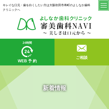
キレイな口元・歯を白くしたい方は大阪吹田市寿町のよしなか歯科
クリニックへ
24時間
ご相談
WEB
予 約
新着情報