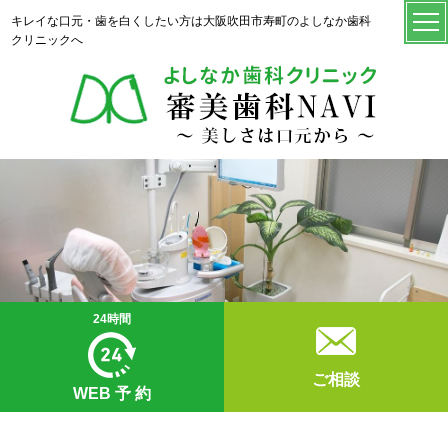
キレイな口元・歯を白くしたい方は大阪吹田市寿町のよしなか歯科
クリニックへ
24時間
ご相談
WEB
予 約