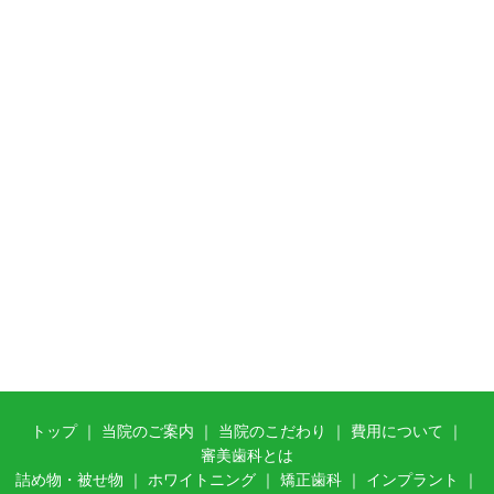
トップ
｜
当院のご案内
｜ 当
院のこだわり
｜
費用について
｜
審美歯科とは
詰め物・被せ物
｜
ホワイトニング
｜
矯正歯科
｜
インプラント
｜